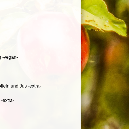
g -vegan-
eln und Jus -extra-
-extra-