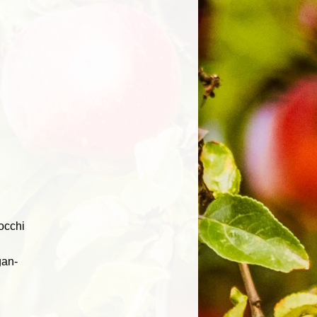
occhi
gan-