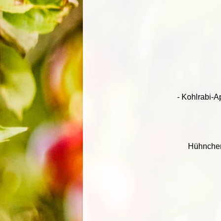
- Kohlrabi-A
Hühncheno