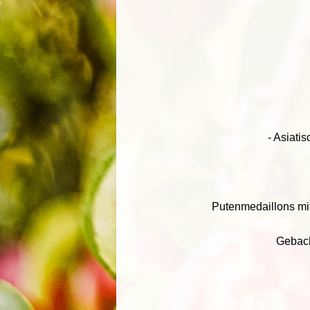
- Asiati
Putenmedaillons mi
Geback