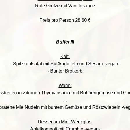
Rote Grütze mit Vanillesauce
Preis pro Person 28,60 €
Buffet III
Kalt:
- Spitzkohlsalat mit Süßkartoffeln und Sesam -vegan-
- Bunter Brotkorb
Warm:
sstreifen in Zitronen Thymiansauce mit Bohnengemüse und Gn
...
ratene Mie Nudeln mit buntem Gemüse und Röstzwiebeln -ve
Dessert im Mini-Weckglas:
Apfelkompott mit Crumble -vegan-