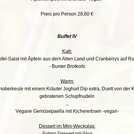
Preis pro Person 28,60 €
Buffet IV
Kalt:
pfel-Salat mit Äpfeln aus dem Alten Land und Cranberrys auf R
- Bunter Brotkorb
Warm:
berkeule mit einem Kräuter Joghurt Dip extra, Duett von der K
gebratenen Schupfnudeln
...
Vegane Gemüsepaella mit Kichererbsen -vegan-
Dessert im Mini-Weckglas:
Solero Dessert mit Skyr