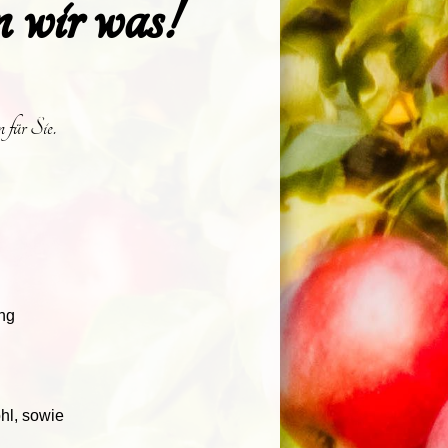
 wir was!
 für Sie.
ing
hl, sowie