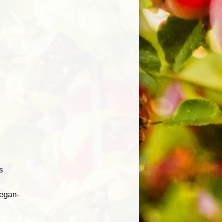
s
vegan-