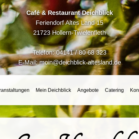
Café & Restaurant Deichblick
Feriendorf Altes Land 15
21723 Hollern-Twielenfleth
Telefon:
04141 / 80 68 323
E-Mail:
moin@deichblick-altesland.de
ranstaltungen
Mein Deichblick
Angebote
Catering
Kon