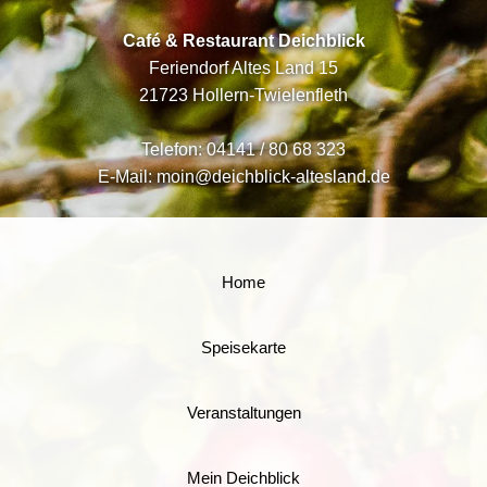
Café & Restaurant Deichblick
Feriendorf Altes Land 15
21723 Hollern-Twielenfleth
Telefon:
04141 / 80 68 323
E-Mail:
moin@deichblick-altesland.de
Home
Speisekarte
Veranstaltungen
Mein Deichblick