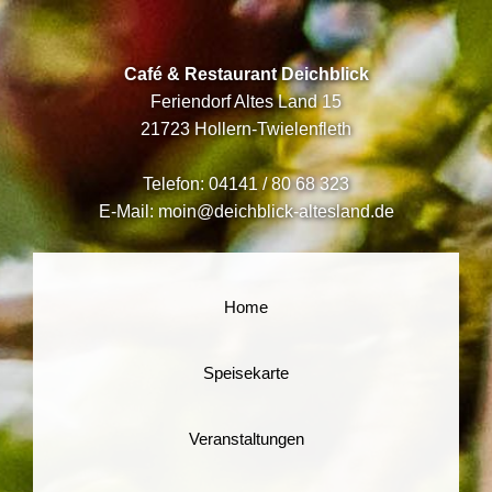
Café & Restaurant Deichblick
Feriendorf Altes Land 15
21723 Hollern-Twielenfleth
Telefon:
04141 / 80 68 323
E-Mail:
moin@deichblick-altesland.de
Home
Speisekarte
Veranstaltungen